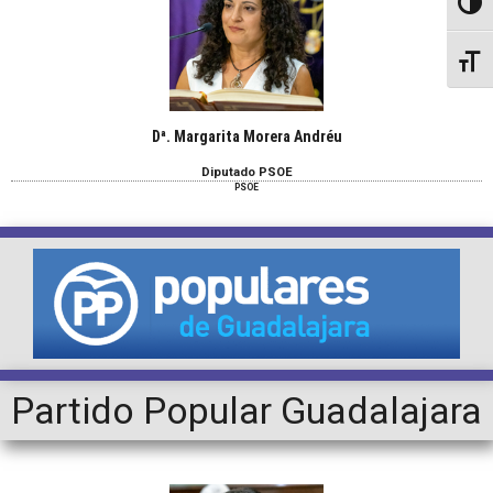
Altern
Altern
Dª. Margarita Morera Andréu
Diputado PSOE
PSOE
Partido Popular Guadalajara