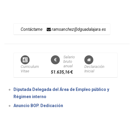
ficado-pleno_Certificado-Acuerdo-Pleno-24_julio_2023-
Expediente-4429_2023-particular-7-4-1.pdf
51.635,16
Contáctame
ramsanchez@dguadalajara.es
Salario
bruto
anual
Curriculum
Declaración
Vitae
Inicial
51.635,16
Diputada Delegada del Área de Empleo público y
Régimen interno
Anuncio BOP. Dedicación