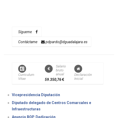
content/uploads/2023/09/20230725_Certificado_Certi
ficado-pleno_Certificado-Acuerdo-Pleno-24_julio_2023-
Expediente-4429_2023-particular-7-4-1.pdf
59.350,76
Sígueme
Contáctame
pdpardo@dguadalajara.es
Salario
bruto
anual
Curriculum
Declaración
Vitae
Inicial
59.350,76
Vicepresidencia Diputación
Diputado delegado de Centros Comarcales e
Infraestructuras
Anuncio BOP. Dedicación