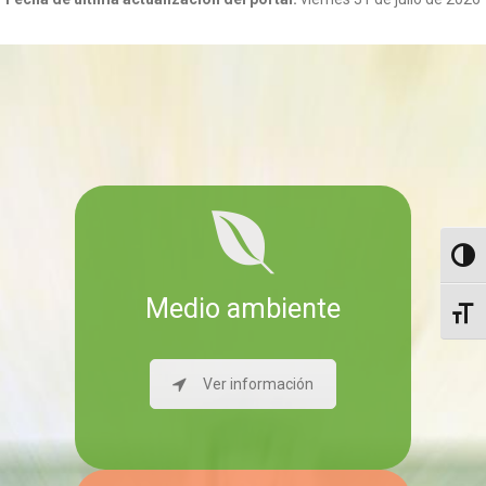
Altern
Medio ambiente
Altern
Ver información