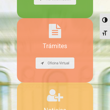
Altern
Altern
Trámites
Oficina Virtual