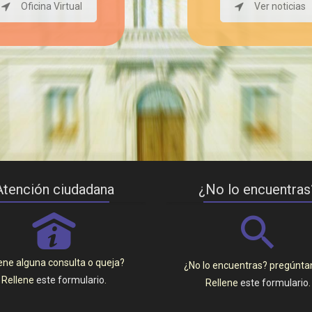
Oficina Virtual
Ver noticias
Atención ciudadana
¿No lo encuentras
P
ene alguna consulta o queja?
¿No lo encuentras? pregúnt
Rellene
este formulario
.
Rellene
este formulario
.