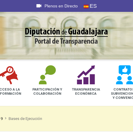
ES
{
Plenos en Directo
CCESO A LA
PARTICIPACIÓN Y
TRANSPARENCIA
CONTRATO
NFORMACIÓN
COLABORACIÓN
ECONÓMICA
SUBVENCIO
Y CONVENI
19
Bases de Ejecución