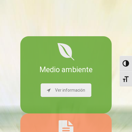
Altern
Medio ambiente
Altern
Ver información