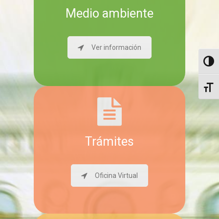
Medio ambiente
Ver información
Altern
Altern
Trámites
Oficina Virtual